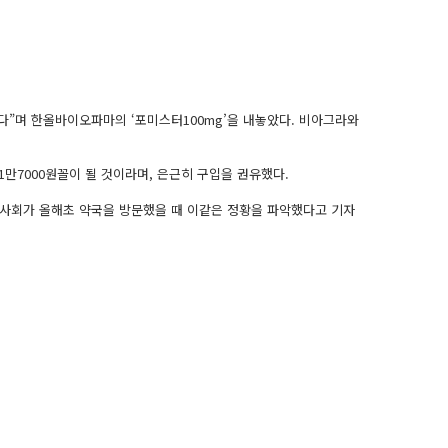
있다”며 한올바이오파마의 ‘포미스터100mg’을 내놓았다. 비­아그라와
1만7000원꼴이 될 것이라며, 은근히 구입을 권유했다.
약사회가 올해초 약국을 방문했을 때 이같은 정황을 파악했다고 기자