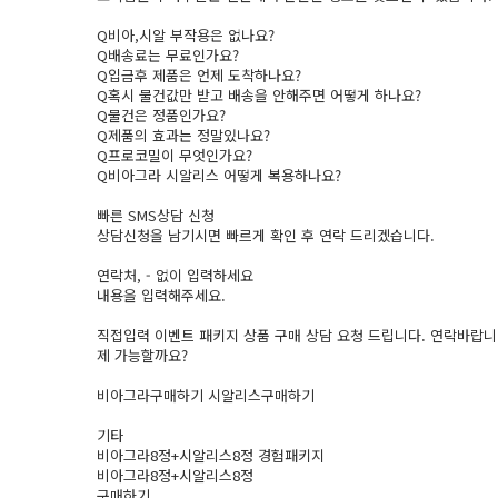
Q비아,시알 부작용은 없나요?
Q배송료는 무료인가요?
Q입금후 제품은 언제 도착하나요?
Q혹시 물건값만 받고 배송을 안해주면 어떻게 하나요?
Q물건은 정품인가요?
Q제품의 효과는 정말있나요?
Q프로코밀이 무엇인가요?
Q비­아그라 시­알리스 어떻게 복용하나요?
빠른 SMS상담 신청
상담신청을 남기시면 빠르게 확인 후 연락 드리겠습니다.
연락처, - 없이 입력하세요
내용을 입력해주세요.
직접입력 이벤트 패키지 상품 구매 상담 요청 드립니다. 연락바랍니
제 가능할까요?
비­아그라구매하기 시­알리스구매하기
기타
비­아그라8정+시­알리스8정 경험패키지
비­아그라8정+시­알리스8정
구매하기