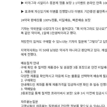
▶ 비­아그라 시­알리스 흥­분제 정품 보장 1-1이밴트 온라인 만족 100
▶ 효과에 자신있기에 이밴를 진행합니다 이밴트 기간중엔 불만족시 
24약국 판­매상품 100%정품, 비밀배송, 빠른배송 보장
기자는 약국문을 나섰다가 다시 들어갔다. “혹 비­아그라도 있나요?”
똑 같은 약이며, 1알에 1만원씩이라고 했다.
처방전이 없어도 구매할 수 있느냐는 기자의 질문에 “그렇다”고 답했
지역약사회는 이 50대 남성은 약사가 아니라고 판단하고 있다. 개
에게 전했다.
배송절차 안내
구매 확인 후 철저한 제품검수 및 꼼꼼한 3중 포장으로 안전 비밀
1. 제품신청
다양한 제품을 확인하시고 마음에 드는 물품을 선택하여 배송에 필
2. 구매확인
안내해드린 계좌를 통해 제품가격을 입금하시면 확인 후 발송 진행!
3. 택배발송
3중포장을 통해 철저한 프라이버시 보장! 오후 3시 이전에 입금시 
자주묻는질문
고객님들이 자주묻는 질문에서 간단한 정보를 찾으실 수 있습니다.