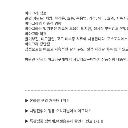
비아그라 정보
관련 키워드: 처방, 부작용, 효능, 복용법, 가격, 약국, 효과, 지속시
비아그라의 이중적 영향
비아그라는 발기부전 치료에 도움이 되지만, 정서적 부담감도 유발할
비아그라 약효
발기부전, 폐고혈압, 고도 폐부종 치료에 사용됩니다. 포스포디에
비아그라 장단점
장점으로는 빠르고 지속적인 발기 유도, 성적 자신감 회복 등이 있
파워맨 약국 비­아그라구매하기 시­알리스구매하기 상품신청 배송안내 
------------------------------------------------------------------------
▶ 온라인 구입 재구매 1위 !!
▶ 처방전없이 정품 오리지널이 비­아그라 !!
▶ 특판정품,정력제,여성흥­분제 할인 이벤트 1+1 !!