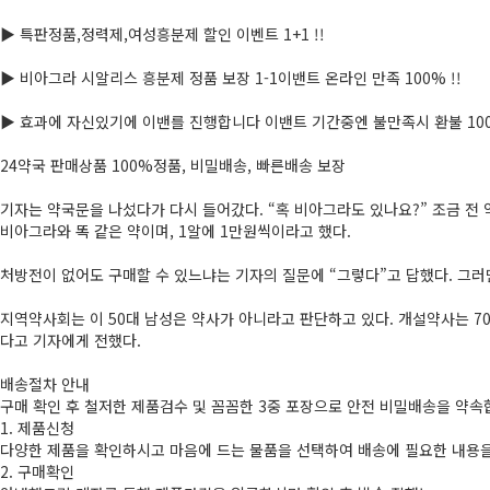
▶ 특판정품,정력제,여성흥­분제 할인 이벤트 1+1 !!
▶ 비­아그라 시­알리스 흥­분제 정품 보장 1-1이밴트 온라인 만족 100% !!
▶ 효과에 자신있기에 이밴를 진행합니다 이밴트 기간중엔 불만족시 환불 100
24약국 판­매상품 100%정품, 비밀배송, 빠른배송 보장
기자는 약국문을 나섰다가 다시 들어갔다. “혹 비­아그라도 있나요?” 조금 전
비­아그라와 똑 같은 약이며, 1알에 1만원씩이라고 했다.
처방전이 없어도 구매할 수 있느냐는 기자의 질문에 “그렇다”고 답했다. 그러면
지역약사회는 이 50대 남성은 약사가 아니라고 판단하고 있다. 개설약사는 7
다고 기자에게 전했다.
배송절차 안내
구매 확인 후 철저한 제품검수 및 꼼꼼한 3중 포장으로 안전 비밀배송을 약속
1. 제품신청
다양한 제품을 확인하시고 마음에 드는 물품을 선택하여 배송에 필요한 내용을
2. 구매확인