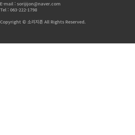
E-mail : sorijijon@naver.com
Tel : 063-222-1798
Copyright © 소리지존 All Rights Reserved.