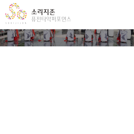
자유게시판